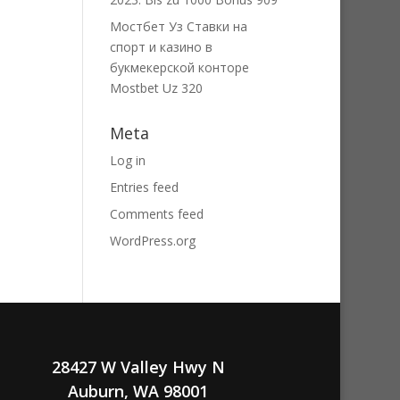
Мостбет Уз Ставки на
спорт и казино в
букмекерской конторе
Mostbet Uz 320
Meta
Log in
Entries feed
Comments feed
WordPress.org
28427 W Valley Hwy N
Auburn, WA 98001