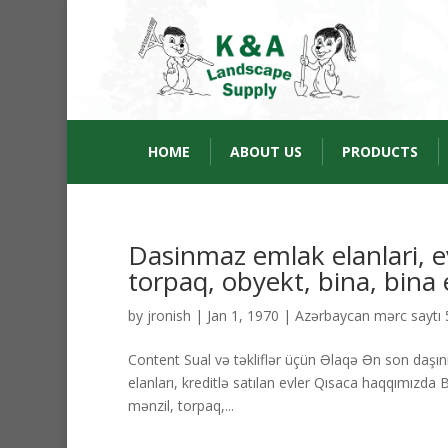
HOME
ABOUT US
PRODUCTS
Dasinmaz emlak elanlari, ev e
torpaq, obyekt, bina, bina ev
by
jronish
|
Jan 1, 1970
|
Azərbaycan mərc saytı 
Content Sual və təkliflər üçün Əlaqə Ən son daşınma
elanları, kreditlə satılan evler Qısaca haqqımızda 
mənzil, torpaq,...