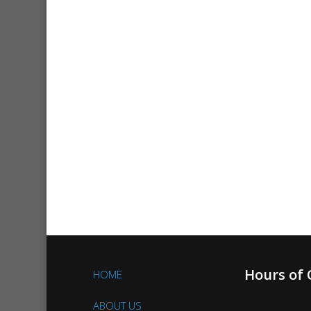
Hours of 
HOME
ABOUT US