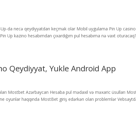
n-Up-da necə qeydiyyatdan keçmək olar Mobil uygulama Pin Up casino
n Pin Up kazino hesabımdan çıxardığım pul hesabıma nə vaxt oturacaq?
o Qeydiyyat, Yukle Android App
arı Mostbet Azərbaycan Hesaba pul mədaxil və məxaric üsulları Mos
ine oyunlar haqqında MostBet giriş edərkən olan problemlər Vebsaytd