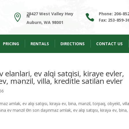
28427 West Valley Hwy
Phone: 206-85


N
Fax: 253-859-3
Auburn, WA 98001
PRICING
RENTALS
DIRECTIONS
CONTACT US
lanlari, ev alqi satqisi, kiraye evler,
, mənzil, villa, kreditle satilan evler
56
z əmlak, ev alqı satqısı, kirayə ev, bina, mənzil, torpaq, obyekt, vill
Bina ev mənzil Ən son daşınmaz əmlak, ev alqı satqısı, kirayə ev, bina,