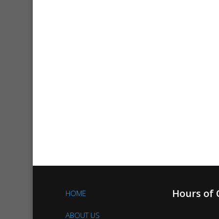
Hours of 
HOME
ABOUT US