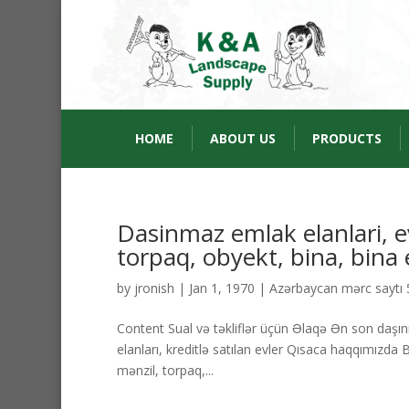
HOME
ABOUT US
PRODUCTS
Dasinmaz emlak elanlari, ev e
torpaq, obyekt, bina, bina ev
by
jronish
|
Jan 1, 1970
|
Azərbaycan mərc saytı 
Content Sual və təkliflər üçün Əlaqə Ən son daşınma
elanları, kreditlə satılan evler Qısaca haqqımızda 
mənzil, torpaq,...